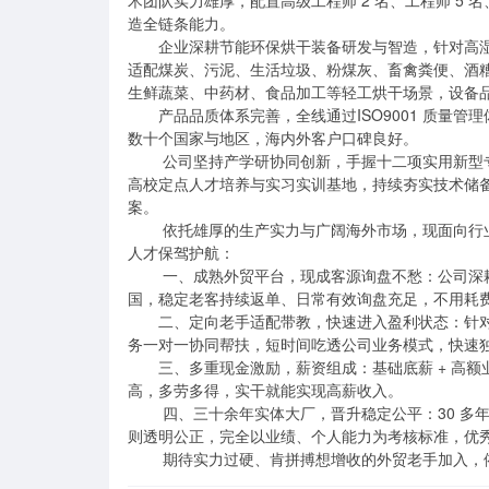
术团队实力雄厚，配置高级工程师 2 名、工程师 5 
造全链条能力。

       企业深耕节能环保烘干装备研发与智造，针对高湿高粘固废物料，自主打造回转式、复筒式、间接式三大系列烘干机，
适配煤炭、污泥、生活垃圾、粉煤灰、畜禽粪便、酒
生鲜蔬菜、中药材、食品加工等轻工烘干场景，设备品
       产品品质体系完善，全线通过ISO9001 质量管理体系认证、欧盟 CE 安全认证，凭借稳定性能、节能降耗优势远销全球
数十个国家与地区，海内外客户口碑良好。

        公司坚持产学研协同创新，手握十二项实用新型专利技术，长期携手多所高校、科研院所开展技术攻关，同时挂牌成为
高校定点人才培养与实习实训基地，持续夯实技术储
案。

        依托雄厚的生产实力与广阔海外市场，现面向行业诚邀资深外贸精英携手同行，公司完善的扶持体系与优厚薪酬福利为
人才保驾护航：

        一、成熟外贸平台，现成客源询盘不愁：公司深耕出口贸易多年，外贸运营体系标准化、成熟化。合作海外客户遍布各
国，稳定老客持续返单、日常有效询盘充足，不用耗费
       二、定向老手适配带教，快速进入盈利状态：针对业务员开展产品参数、报价体系、订单履约流程专项讲解；资深老业
务一对一协同帮扶，短时间吃透公司业务模式，快速独
       三、多重现金激励，薪资组成：基础底薪 + 高额业务提成，额外增设丰厚开单奖、足额全勤奖，业绩越高奖金提成越
高，多劳多得，实干就能实现高薪收入。

        四、三十余年实体大厂，晋升稳定公平：30 多年老牌实体制造工厂，资质齐全、产能充足、抗风险能力强。内部晋升规
则透明公正，完全以业绩、个人能力为考核标准，优秀
        期待实力过硬、肯拼搏想增收的外贸