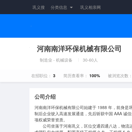
巩义搜
分类信息
巩义相亲网
河南南洋环保机械有限公司
制造业 - 机械设备
30-60人
在招职位：
3
简历查看率：
100%
被浏览次数
公司介绍
河南南洋环保机械有限公司始建于 1988 年，前
制后企业驶入高速发展通道，先后斩获中国 AAA 
项权威荣誉资质。

       公司坐落于河南巩义，区位交通四通八达，物流运输便捷高效。厂区占地 16000 平方米，固定资产总值 3200 万元；技