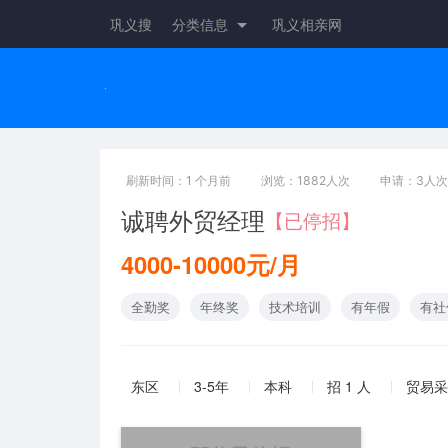
巩义搜
分类信息
巩义相亲网
刷新时间：1 个月前
浏览：1882人次
申请：3人次
诚聘外贸经理
【已停招】
4000-10000元/月
全勤奖
年终奖
技术培训
有年假
有社
东区
3-5年
本科
招 1 人
贸易采