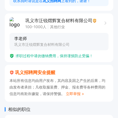
联系我时请说是在
巩义招聘网
上看到的，谢谢！
早上8点。

巩义市泛锐熠辉复合材料有限公司
福利待遇：有班车，工作轻松、免费午餐、加班
100-1000人
其他行业
费。欢迎致电咨询！

李老师
巩义市泛锐熠辉复合材料有限公司
电话联系我时，请说是在巩义招聘网上看到的，谢
求职过程中请勿缴纳费用，保持谨慎防止受骗！
谢！
巩义招聘网安全提醒
本站所有信息均由用户发布，其内容及因之产生的后果，均
由发布者承担；凡收取服装费、押金、报名费等各种费用的
信息均有欺诈嫌疑，请保持警惕。
立即举报 >
相似的职位