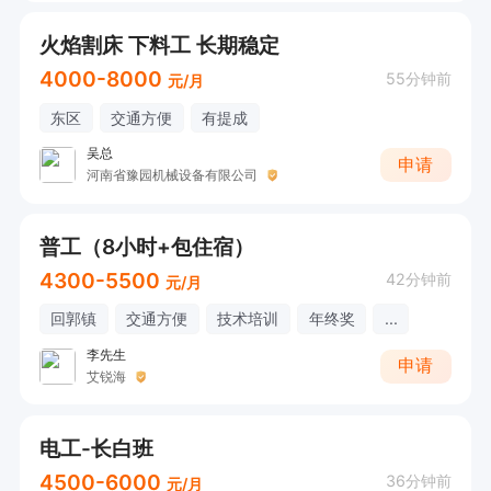
火焰割床 下料工 长期稳定
4000-8000
55分钟前
元/月
东区
交通方便
有提成
吴总
申请
河南省豫园机械设备有限公司
普工（8小时+包住宿）
4300-5500
42分钟前
元/月
回郭镇
交通方便
技术培训
年终奖
...
李先生
申请
艾锐海
电工-长白班
4500-6000
36分钟前
元/月