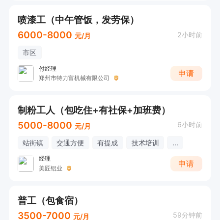
喷漆工（中午管饭，发劳保）
6000-8000
2小时前
元/月
市区
付经理
申请
郑州市特力富机械有限公司
制粉工人（包吃住+有社保+加班费）
5000-8000
6小时前
元/月
站街镇
交通方便
有提成
技术培训
...
经理
申请
美匠铝业
普工（包食宿）
3500-7000
59分钟前
元/月