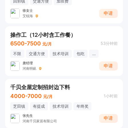
回郭镇
交通方便
加班费
徐女士
申请
艾锐海
操作工（12小时含工作餐）
6500-7500
53分钟前
元/月
不限
交通方便
技术培训
包吃
...
唐经理
申请
河南明矾
千贝全屋定制招封边下料
4000-7000
1小时前
元/月
芝田镇
有提成
技术培训
年终奖
张先生
申请
河南千贝家居有限公司