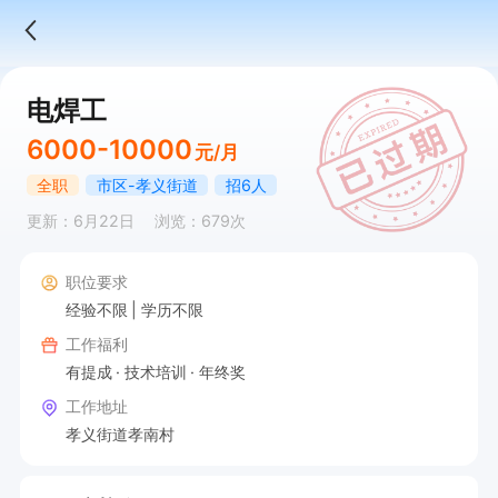
电焊工
6000-10000
元/月
全职
市区-孝义街道
招6人
更新：6月22日
浏览：679次
职位要求
经验不限
学历不限
工作福利
有提成
技术培训
年终奖
工作地址
孝义街道孝南村