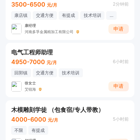
3500-6500
2分钟前
元/月
康店镇
交通方便
有提成
技术培训
...
康经理
申请
河南多孚金属精加工有限公司
电气工程师助理
4950-7000
6小时前
元/月
回郭镇
交通方便
技术培训
徐女士
申请
艾锐海
木模雕刻学徒 （包食宿/专人带教）
4000-6000
5小时前
元/月
不限
有提成